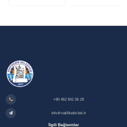
+90 462 841 56 28
info＠vakfikebir.bel.tr
İlgili Bağlantılar