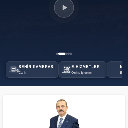
ŞEHIR KAMERASI
E-HIZMETLER
NÖB
Canlı
Online İşlemler
Eczan