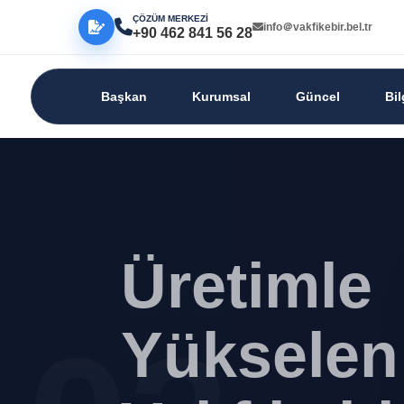
ÇÖZÜM MERKEZİ
info＠vakfikebir.bel.tr
+90 462 841 56 28
Başkan
Kurumsal
Güncel
Bi
Üretimle
Yükselen