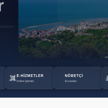
r
mirasını
E-HIZMETLER
NÖBETÇI
Online İşlemler
Eczaneler