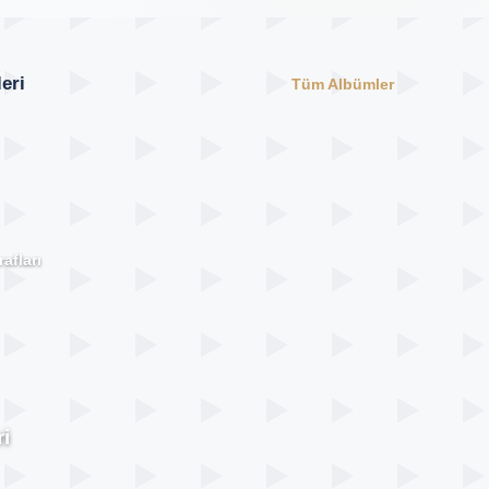
eri
Tüm Albümler
afları
i