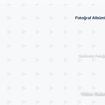
Fotoğraf Albüml
Vakfıkebir Fotoğr
Video Galer