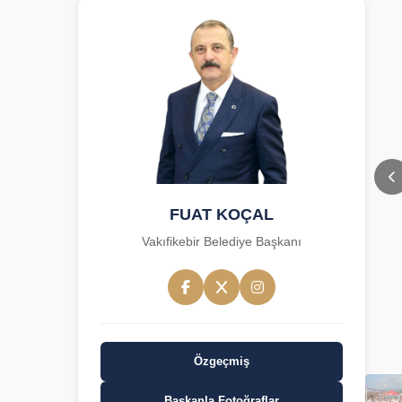
FUAT KOÇAL
Vakıfikebir Belediye Başkanı
Özgeçmiş
Başkanla Fotoğraflar