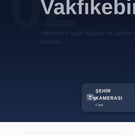
02
Vakfıkebi
Vakfıkebir'in eşsiz doğasını ve kültürel 
keşfedin.
Tanıtımı İzle
ŞEHIR
KAMERASI
Canlı