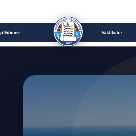
lgi Edinme
Vakfıkebir