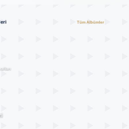
eri
Tüm Albümler
afları
i