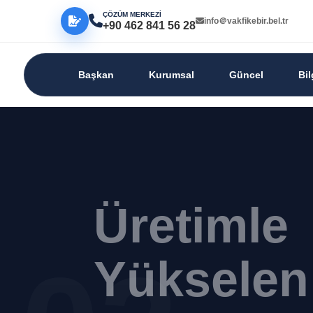
ÇÖZÜM MERKEZİ
info＠vakfikebir.bel.tr
+90 462 841 56 28
Başkan
Kurumsal
Güncel
Bi
Üretimle
Yükselen