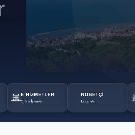
r
mirasını
E-HIZMETLER
NÖBETÇI
Online İşlemler
Eczaneler