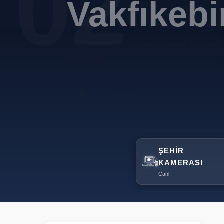
02
Vakfıkebi
Vakfıkebir'in eşsiz doğasını ve kültürel 
keşfedin.
Tanıtımı İzle
ŞEHIR
KAMERASI
Canlı