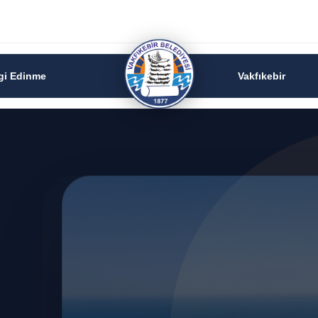
lgi Edinme
Vakfıkebir