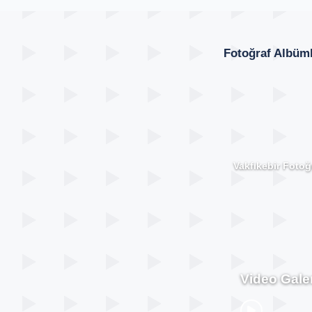
Fotoğraf Albüml
Vakfıkebir Fotoğr
Video Galer