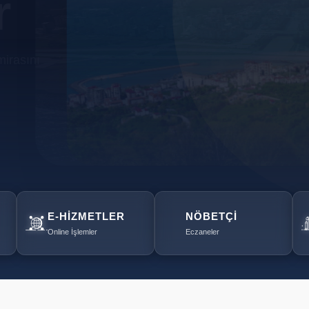
r
mirasını
E-HIZMETLER
NÖBETÇI
Online İşlemler
Eczaneler