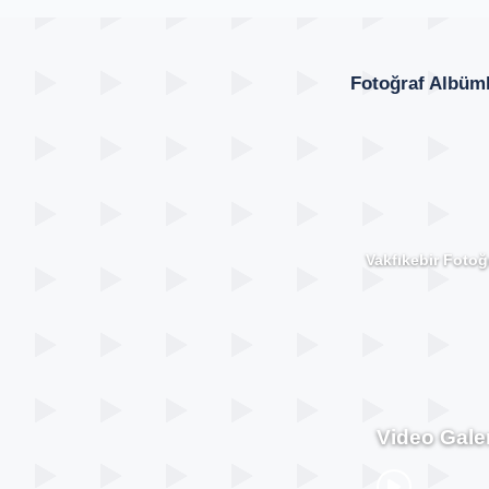
Fotoğraf Albüml
Vakfıkebir Fotoğr
Video Galer