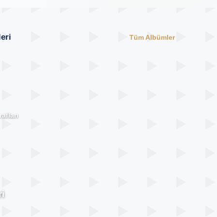
eri
Tüm Albümler
afları
i