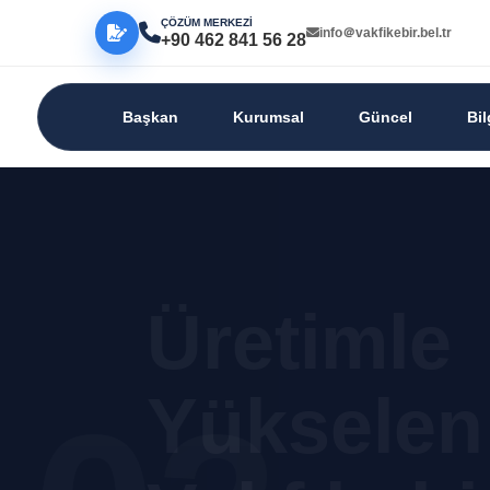
ÇÖZÜM MERKEZİ
info＠vakfikebir.bel.tr
+90 462 841 56 28
Başkan
Kurumsal
Güncel
Bi
Üretimle
Yükselen