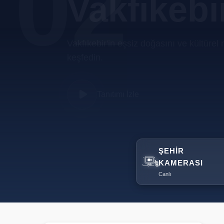
02
Vakfıkebi
Vakfıkebir'in eşsiz doğasını ve kültürel 
keşfedin.
Tanıtımı İzle
ŞEHIR
KAMERASI
Canlı