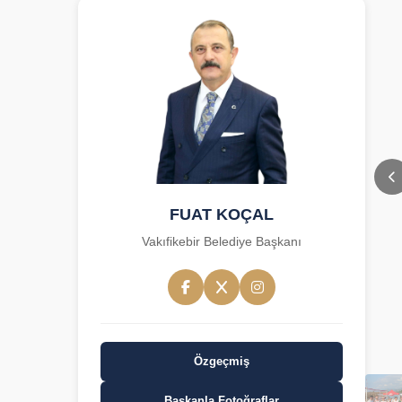
FUAT KOÇAL
Vakıfikebir Belediye Başkanı
Özgeçmiş
Başkanla Fotoğraflar