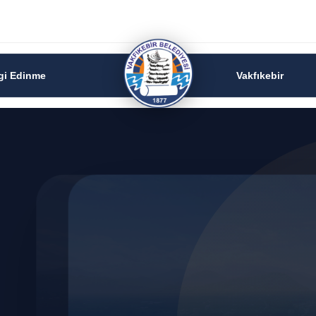
lgi Edinme
Vakfıkebir