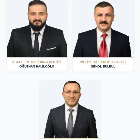
ADALET VE KALKINMA PARTISI
MILLIYETÇI HAREKET PARTISI
OĞUZHAN HALİLOĞLU
ŞENOL BÜLBÜL