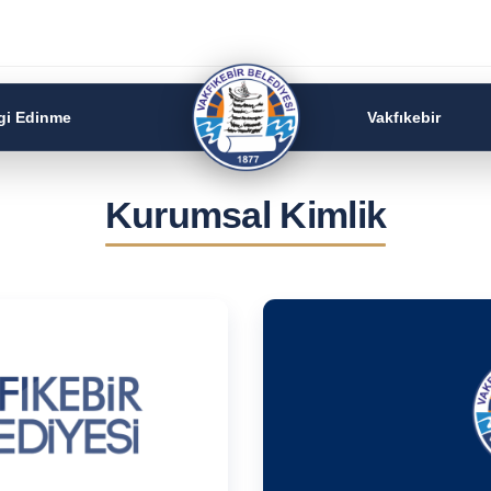
lgi Edinme
Vakfıkebir
Kurumsal Kimlik