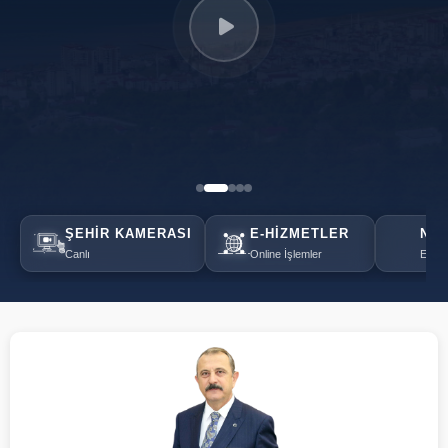
ŞEHIR KAMERASI
E-HIZMETLER
NÖB
Canlı
Online İşlemler
Eczan