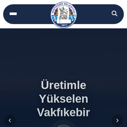
Üretimle
Üretimle
Yükselen
Yükselen
Vakfıkebir
Vakfıkebir