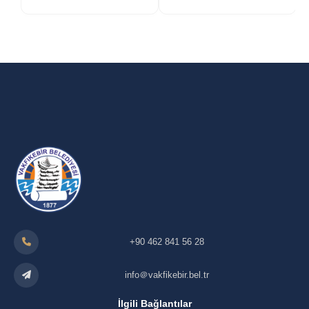
+90 462 841 56 28
info＠vakfikebir.bel.tr
İlgili Bağlantılar