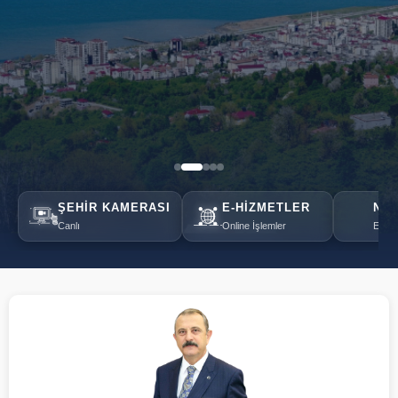
ŞEHIR KAMERASI
E-HIZMETLER
NÖB
Canlı
Online İşlemler
Eczan