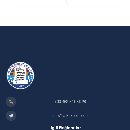
+90 462 841 56 28
info＠vakfikebir.bel.tr
İlgili Bağlantılar