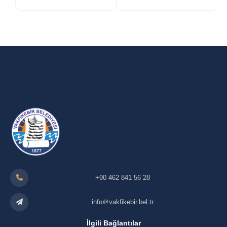
+90 462 841 56 28
info＠vakfikebir.bel.tr
İlgili Bağlantılar