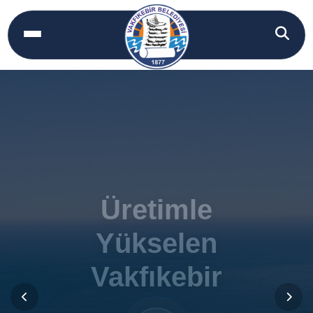
Üretimle
Üretimle
Yükselen
Yükselen
Vakfıkebir
Vakfıkebir