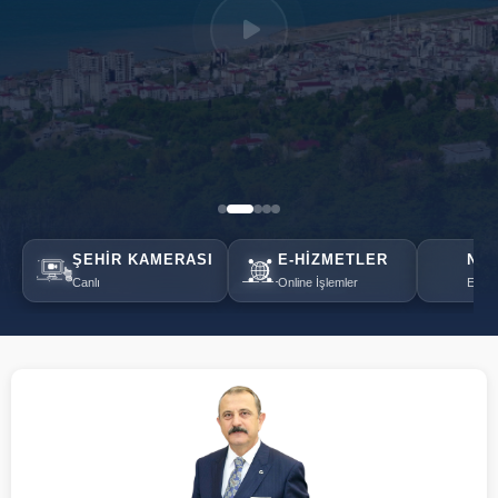
ŞEHIR KAMERASI
E-HIZMETLER
NÖB
Canlı
Online İşlemler
Eczan