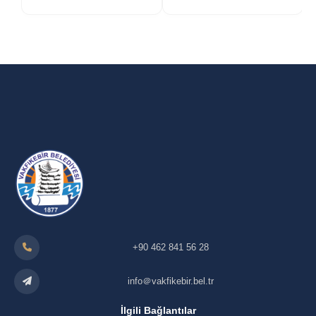
+90 462 841 56 28
info＠vakfikebir.bel.tr
İlgili Bağlantılar