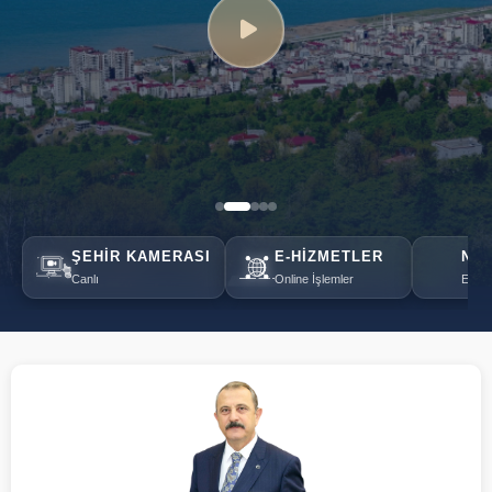
ŞEHIR KAMERASI
E-HIZMETLER
NÖB
Canlı
Online İşlemler
Eczan