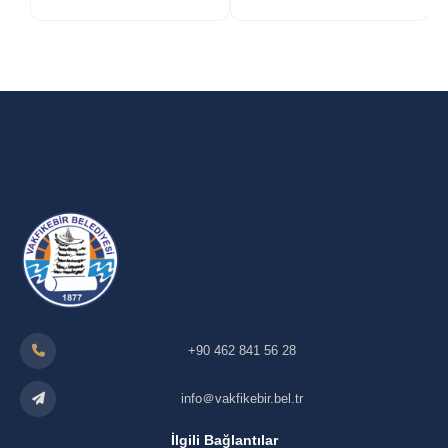
+90 462 841 56 28
info＠vakfikebir.bel.tr
İlgili Bağlantılar