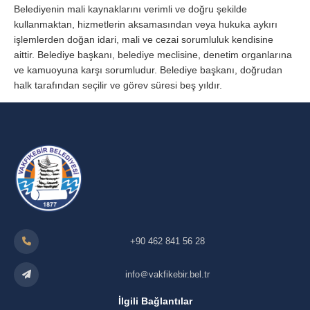
Belediyenin mali kaynaklarını verimli ve doğru şekilde
kullanmaktan, hizmetlerin aksamasından veya hukuka aykırı
işlemlerden doğan idari, mali ve cezai sorumluluk kendisine
aittir. Belediye başkanı, belediye meclisine, denetim organlarına
ve kamuoyuna karşı sorumludur. Belediye başkanı, doğrudan
halk tarafından seçilir ve görev süresi beş yıldır.
+90 462 841 56 28
info＠vakfikebir.bel.tr
İlgili Bağlantılar