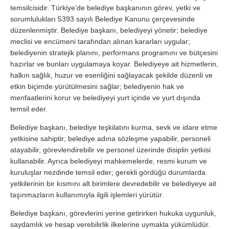
temsilcisidir. Türkiye’de belediye başkanının görev, yetki ve
sorumlulukları 5393 sayılı Belediye Kanunu çerçevesinde
düzenlenmiştir. Belediye başkanı, belediyeyi yönetir; belediye
meclisi ve encümeni tarafından alınan kararları uygular;
belediyenin stratejik planını, performans programını ve bütçesini
hazırlar ve bunları uygulamaya koyar. Belediyeye ait hizmetlerin,
halkın sağlık, huzur ve esenliğini sağlayacak şekilde düzenli ve
etkin biçimde yürütülmesini sağlar; belediyenin hak ve
menfaatlerini korur ve belediyeyi yurt içinde ve yurt dışında
temsil eder.
Belediye başkanı, belediye teşkilatını kurma, sevk ve idare etme
yetkisine sahiptir; belediye adına sözleşme yapabilir, personeli
atayabilir, görevlendirebilir ve personel üzerinde disiplin yetkisi
kullanabilir. Ayrıca belediyeyi mahkemelerde, resmi kurum ve
kuruluşlar nezdinde temsil eder; gerekli gördüğü durumlarda
yetkilerinin bir kısmını alt birimlere devredebilir ve belediyeye ait
taşınmazların kullanımıyla ilgili işlemleri yürütür.
Belediye başkanı, görevlerini yerine getirirken hukuka uygunluk,
saydamlık ve hesap verebilirlik ilkelerine uymakla yükümlüdür.