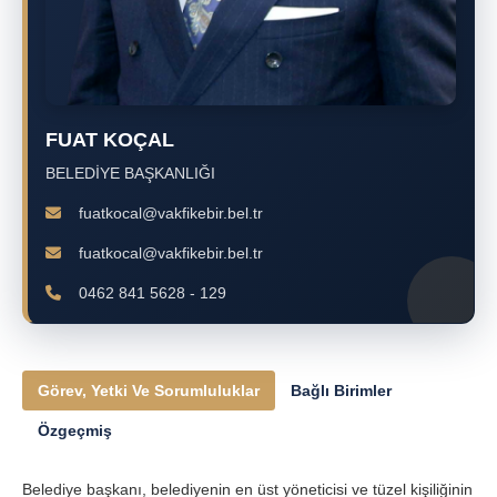
FUAT KOÇAL
BELEDİYE BAŞKANLIĞI
fuatkocal@vakfikebir.bel.tr
fuatkocal@vakfikebir.bel.tr
0462 841 5628 - 129
Görev, Yetki Ve Sorumluluklar
Bağlı Birimler
Özgeçmiş
Belediye başkanı, belediyenin en üst yöneticisi ve tüzel kişiliğinin