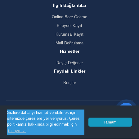
İlgili Bağlantılar
Online Borç Ödeme
Bireysel Kayıt
Kurumsal Kayıt
Mail Doğrulama
Hizmetler
Rayiç Değerler
Faydalı Linkler
Borçlar
Sizlere daha iyi hizmet verebilmek için
KVKK Politikamız
sitemizde çerezlere yer veriyoruz. Çerez
Tamam
politikamız hakkında bilgi edinmek için
Bilgi Güvenliği Politikamız
tıklayınız.
© Copyright 2026
Vakfıkebir Belediyesi