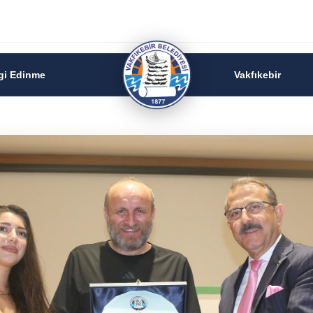
lgi Edinme
Vakfıkebir