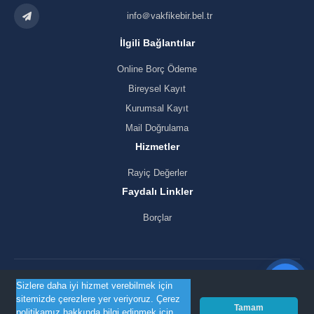
info＠vakfikebir.bel.tr
İlgili Bağlantılar
Online Borç Ödeme
Bireysel Kayıt
Kurumsal Kayıt
Mail Doğrulama
Hizmetler
Rayiç Değerler
Faydalı Linkler
Borçlar
Sizlere daha iyi hizmet verebilmek için
KVKK Politikamız
sitemizde çerezlere yer veriyoruz. Çerez
Tamam
politikamız hakkında bilgi edinmek için