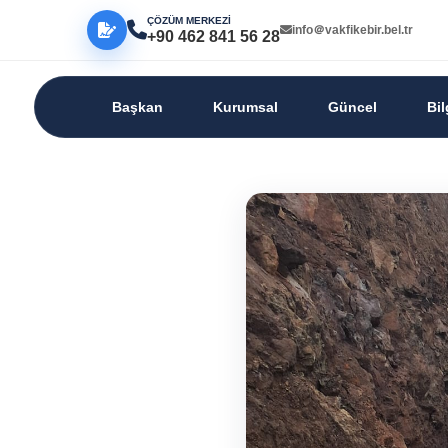
ÇÖZÜM MERKEZİ
info＠vakfikebir.bel.tr
+90 462 841 56 28
Başkan
Kurumsal
Güncel
Bi