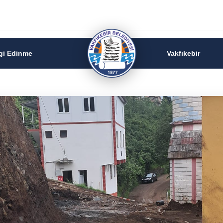
lgi Edinme
Vakfıkebir