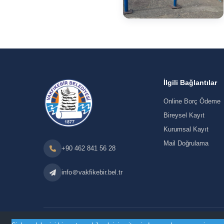
İlgili Bağlantılar
Online Borç Ödeme
Bireysel Kayıt
Kurumsal Kayıt
Mail Doğrulama
+90 462 841 56 28
info＠vakfikebir.bel.tr