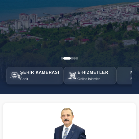
ŞEHIR KAMERASI
E-HIZMETLER
NÖB
Canlı
Online İşlemler
Eczan