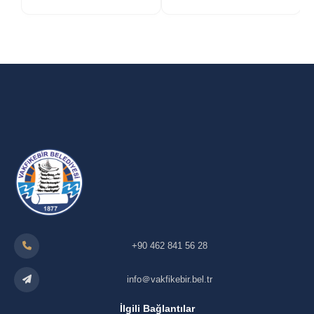
+90 462 841 56 28
info＠vakfikebir.bel.tr
İlgili Bağlantılar