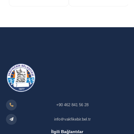
+90 462 841 56 28
info＠vakfikebir.bel.tr
İlgili Bağlantılar