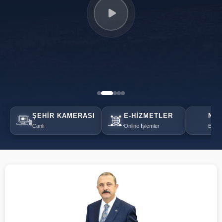
ŞEHIR KAMERASI
E-HIZMETLER
NÖB
Canlı
Online İşlemler
Eczan