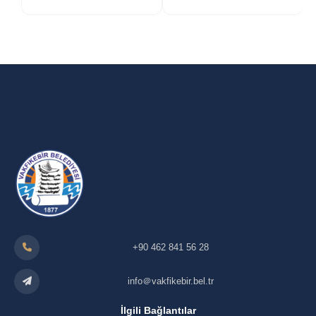
+90 462 841 56 28
info＠vakfikebir.bel.tr
İlgili Bağlantılar