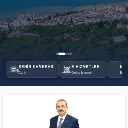
ŞEHIR KAMERASI
E-HIZMETLER
NÖB
Canlı
Online İşlemler
Eczan