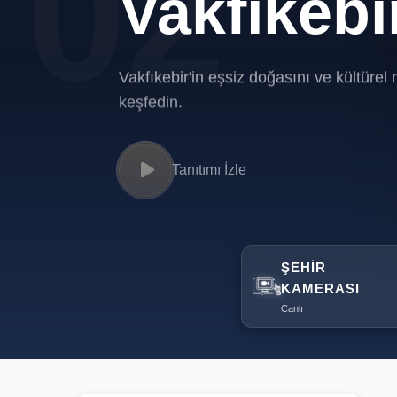
02
Vakfıkebi
Vakfıkebir'in eşsiz doğasını ve kültürel 
keşfedin.
Tanıtımı İzle
ŞEHIR
KAMERASI
Canlı