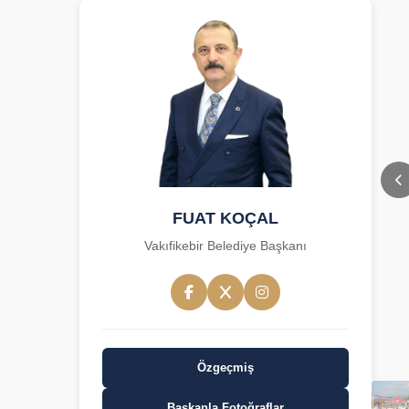
FUAT KOÇAL
Vakıfikebir Belediye Başkanı
Özgeçmiş
Başkanla Fotoğraflar