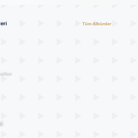
eri
Tüm Albümler
afları
i