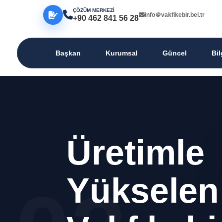
ÇÖZÜM MERKEZİ
info＠vakfikebir.bel.tr
+90 462 841 56 28
Başkan
Kurumsal
Güncel
Bi
Üretimle
Yükselen