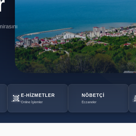
r
mirasını
E-HIZMETLER
NÖBETÇI
Online İşlemler
Eczaneler