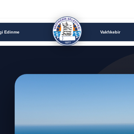
lgi Edinme
Vakfıkebir