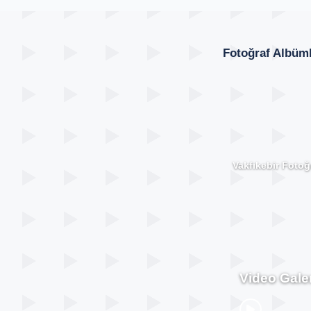
Fotoğraf Albüml
Vakfıkebir Fotoğr
Video Galer