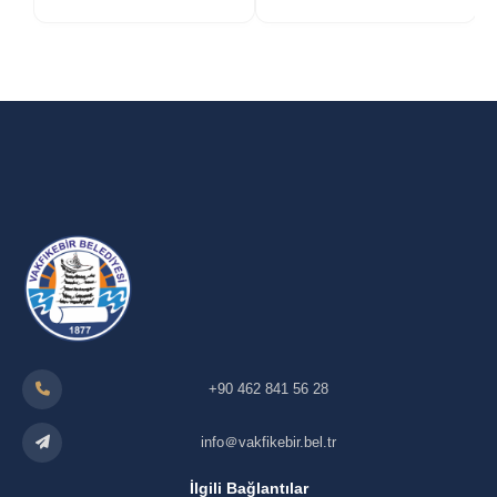
+90 462 841 56 28
info＠vakfikebir.bel.tr
İlgili Bağlantılar