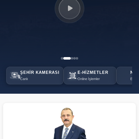
ŞEHIR KAMERASI
E-HIZMETLER
NÖB
Canlı
Online İşlemler
Eczan