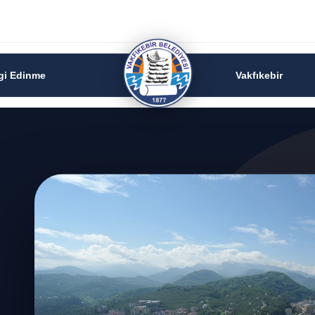
lgi Edinme
Vakfıkebir