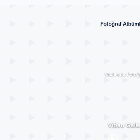
Fotoğraf Albüml
Vakfıkebir Fotoğr
Video Galer