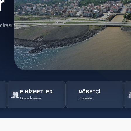
r
mirasını
E-HIZMETLER
NÖBETÇI
Online İşlemler
Eczaneler