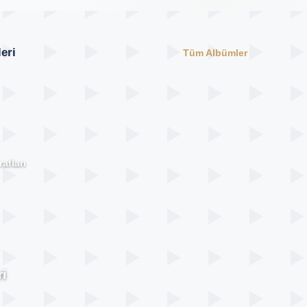
eri
Tüm Albümler
afları
i