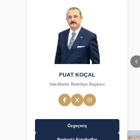
FUAT KOÇAL
Vakıfikebir Belediye Başkanı
Özgeçmiş
Başkanla Fotoğraflar