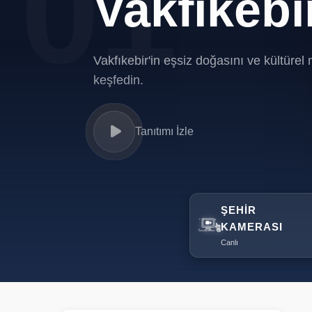
02
Vakfıkebi
Vakfıkebir'in eşsiz doğasını ve kültürel 
keşfedin.
Tanıtımı İzle
Tanıtımı İzle
ŞEHIR
KAMERASI
Canlı