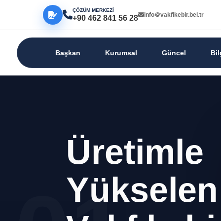
ÇÖZÜM MERKEZİ
info＠vakfikebir.bel.tr
+90 462 841 56 28
Başkan
Kurumsal
Güncel
Bi
Üretimle
Yükselen