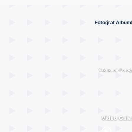
Fotoğraf Albüml
Vakfıkebir Fotoğr
Video Galer