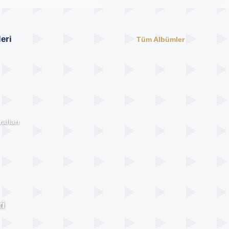
eri
Tüm Albümler
afları
i