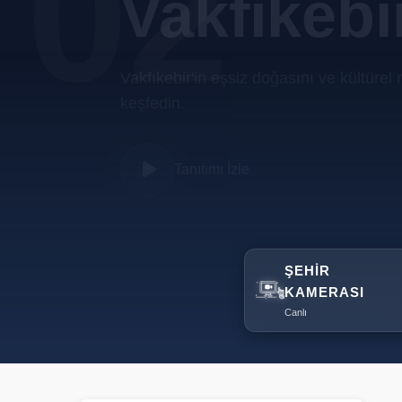
02
Vakfıkebi
Vakfıkebir'in eşsiz doğasını ve kültürel 
keşfedin.
Tanıtımı İzle
ŞEHIR
KAMERASI
Canlı