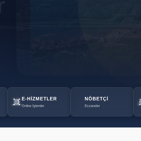
r
mirasını
E-HIZMETLER
NÖBETÇI
Online İşlemler
Eczaneler