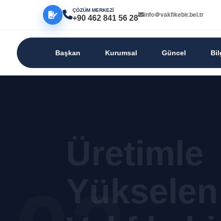
ÇÖZÜM MERKEZİ
info＠vakfikebir.bel.tr
+90 462 841 56 28
Başkan
Kurumsal
Güncel
Bi
Üretimle
Yükselen