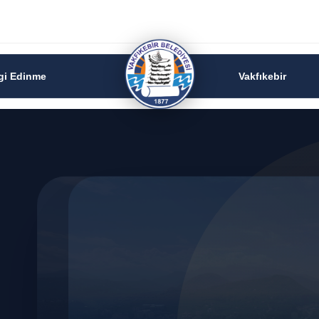
lgi Edinme
Vakfıkebir