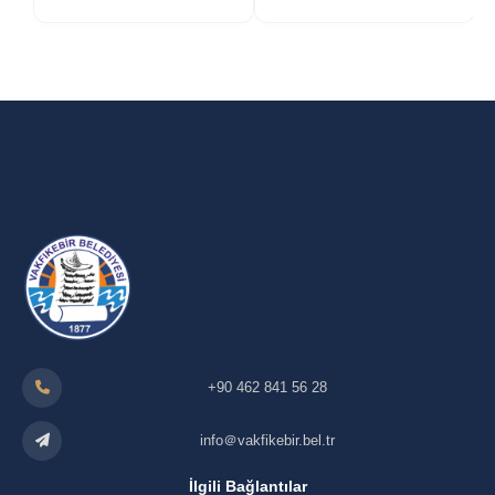
+90 462 841 56 28
info＠vakfikebir.bel.tr
İlgili Bağlantılar