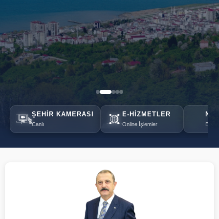
ŞEHIR KAMERASI
E-HIZMETLER
NÖB
Canlı
Online İşlemler
Eczan