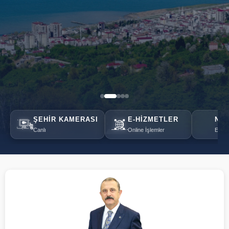
ŞEHIR KAMERASI
E-HIZMETLER
NÖB
Canlı
Online İşlemler
Eczan