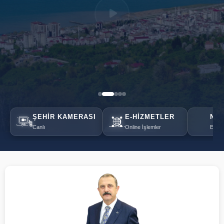
ŞEHIR KAMERASI
E-HIZMETLER
NÖB
Canlı
Online İşlemler
Eczan