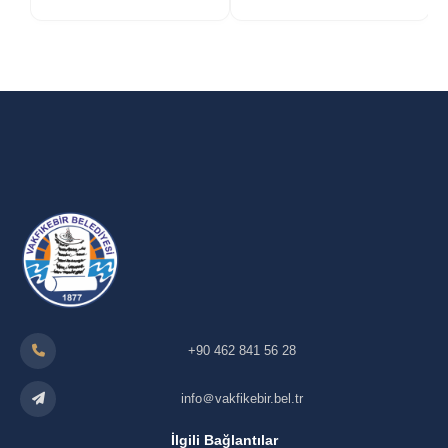
+90 462 841 56 28
info＠vakfikebir.bel.tr
İlgili Bağlantılar