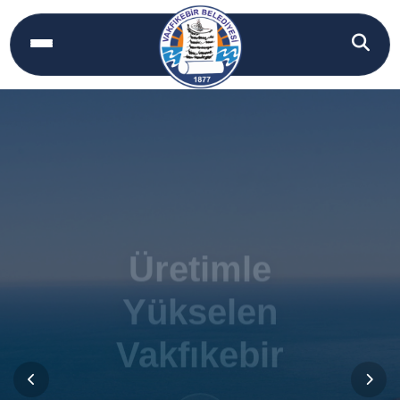
Üretimle
Üretimle
Yükselen
Yükselen
Vakfıkebir
Vakfıkebir