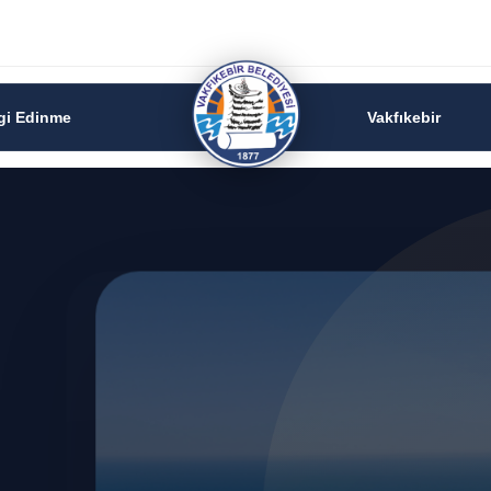
lgi Edinme
Vakfıkebir