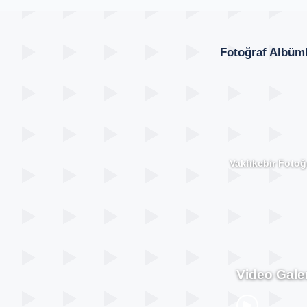
Fotoğraf Albüml
Vakfıkebir Fotoğr
Video Galer