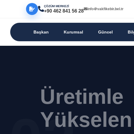
ÇÖZÜM MERKEZİ
info＠vakfikebir.bel.tr
+90 462 841 56 28
Başkan
Kurumsal
Güncel
Bi
Üretimle
Yükselen