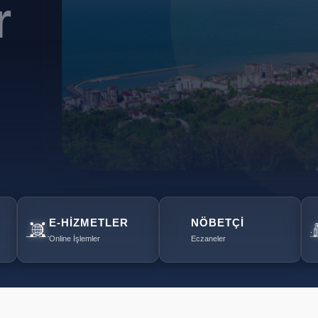
r
mirasını
E-HIZMETLER
NÖBETÇI
Online İşlemler
Eczaneler