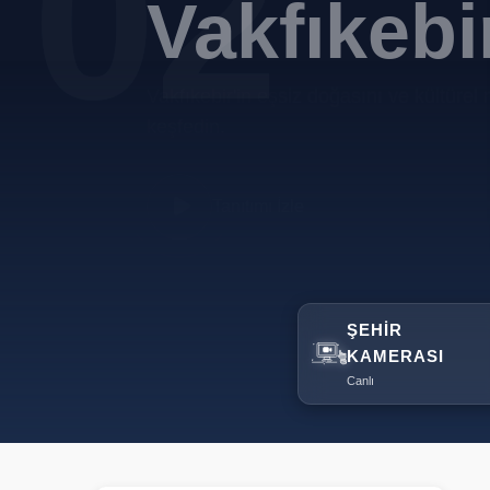
02
Vakfıkebi
Vakfıkebir'in eşsiz doğasını ve kültürel 
keşfedin.
Tanıtımı İzle
ŞEHIR
KAMERASI
Canlı