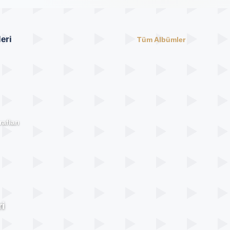
eri
Tüm Albümler
afları
i