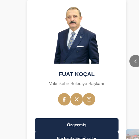
FUAT KOÇAL
Vakıfikebir Belediye Başkanı
Özgeçmiş
Başkanla Fotoğraflar