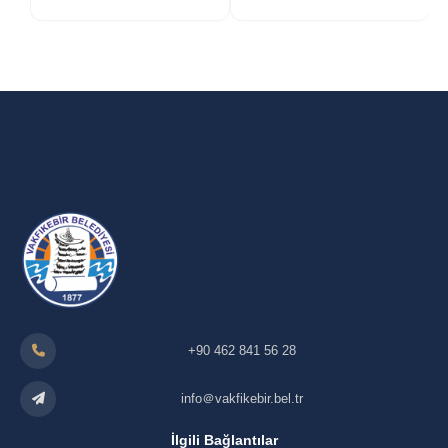
+90 462 841 56 28
info＠vakfikebir.bel.tr
İlgili Bağlantılar