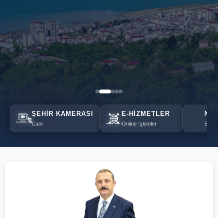
ŞEHIR KAMERASI
E-HIZMETLER
NÖB
Canlı
Online İşlemler
Eczan