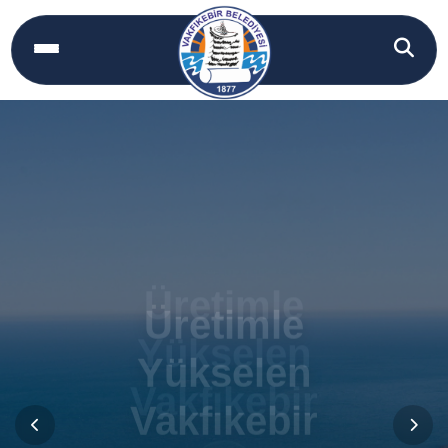
Üretimle
Yükselen
Vakfıkebir