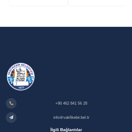
+90 462 841 56 28
info＠vakfikebir.bel.tr
İlgili Bağlantılar