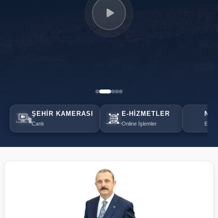
ŞEHIR KAMERASI
E-HIZMETLER
NÖB
Canlı
Online İşlemler
Eczan