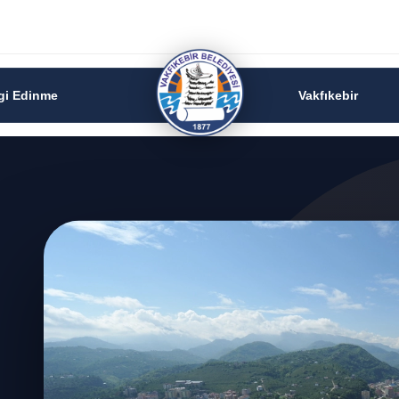
lgi Edinme
Vakfıkebir