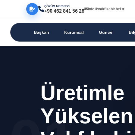
ÇÖZÜM MERKEZİ
info＠vakfikebir.bel.tr
+90 462 841 56 28
Başkan
Kurumsal
Güncel
Bi
Üretimle
Üretimle
Yükselen
Yükselen