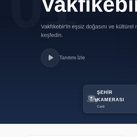
01
02
Vakfıkebi
Vakfıkebi
Vakfıkebir'in eşsiz doğasını ve kültürel 
Vakfıkebir'in eşsiz doğasını ve kültürel 
keşfedin.
keşfedin.
Tanıtımı İzle
Tanıtımı İzle
ŞEHIR
KAMERASI
Canlı