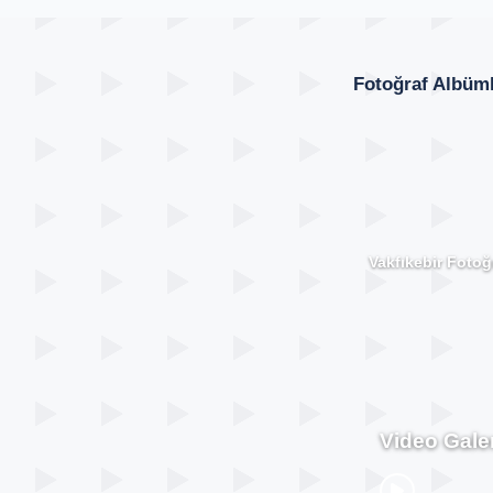
Fotoğraf Albüml
Vakfıkebir Fotoğr
Video Galer