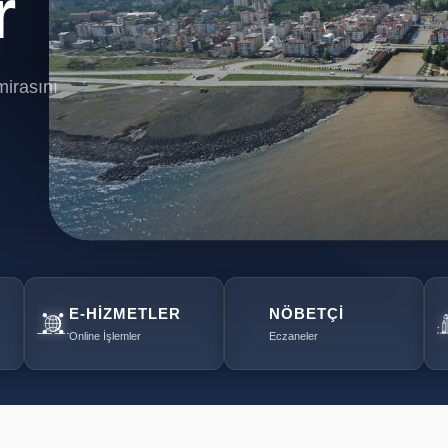
r
r
mirasını
mirasını
E-HIZMETLER
NÖBETÇI
Online İşlemler
Eczaneler