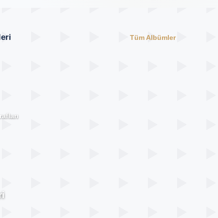
eri
Tüm Albümler
afları
i