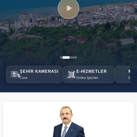
ŞEHIR KAMERASI
E-HIZMETLER
NÖB
Canlı
Online İşlemler
Eczan