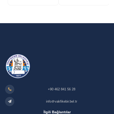
+90 462 841 56 28
info＠vakfikebir.bel.tr
İlgili Bağlantılar