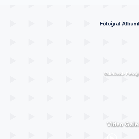
Fotoğraf Albüml
Vakfıkebir Fotoğr
Video Galer