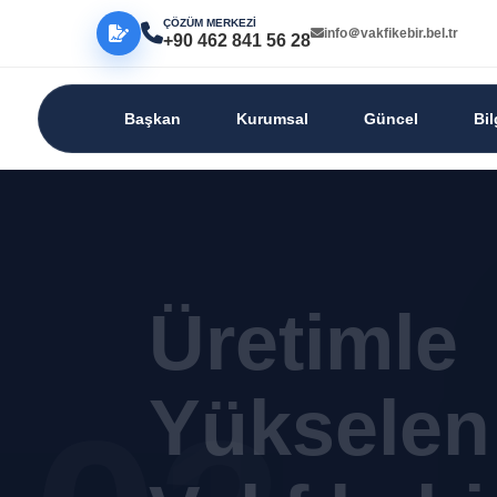
ÇÖZÜM MERKEZİ
info＠vakfikebir.bel.tr
+90 462 841 56 28
Başkan
Kurumsal
Güncel
Bi
Üretimle
Yükselen