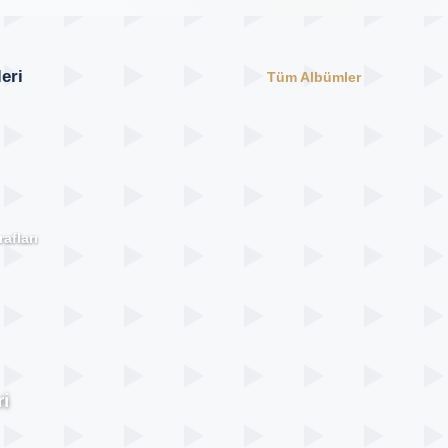
eri
Tüm Albümler
afları
i