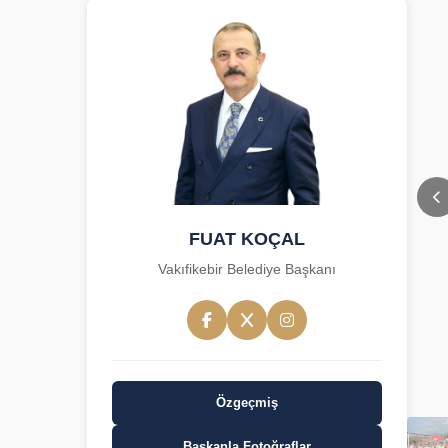
FUAT KOÇAL
Vakıfikebir Belediye Başkanı
Özgeçmiş
Başkanla Fotoğraflar