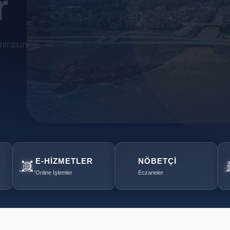
r
mirasını
E-HIZMETLER
NÖBETÇI
Online İşlemler
Eczaneler