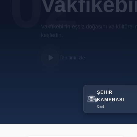
02
Vakfıkebi
Vakfıkebir'in eşsiz doğasını ve kültürel 
keşfedin.
Tanıtımı İzle
Tanıtımı İzle
ŞEHIR
KAMERASI
Canlı