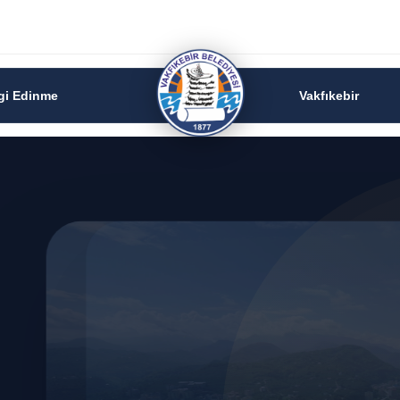
lgi Edinme
Vakfıkebir