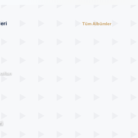
eri
Tüm Albümler
afları
i