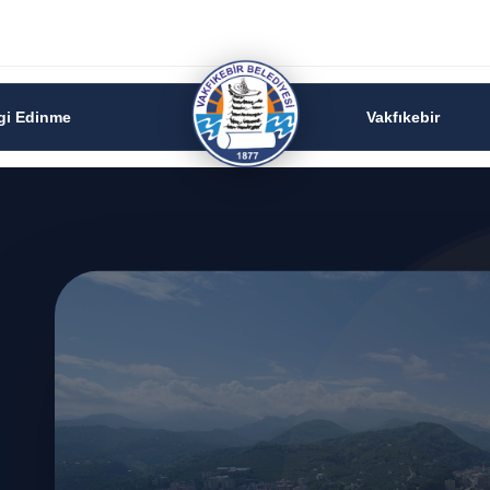
lgi Edinme
Vakfıkebir