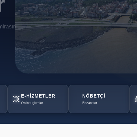
r
mirasını
E-HIZMETLER
NÖBETÇI
Online İşlemler
Eczaneler