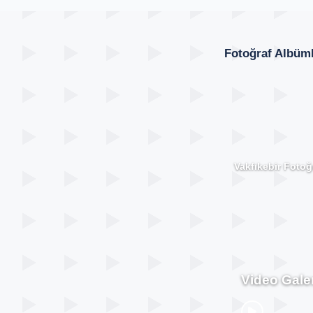
Fotoğraf Albüml
Vakfıkebir Fotoğr
Video Galer