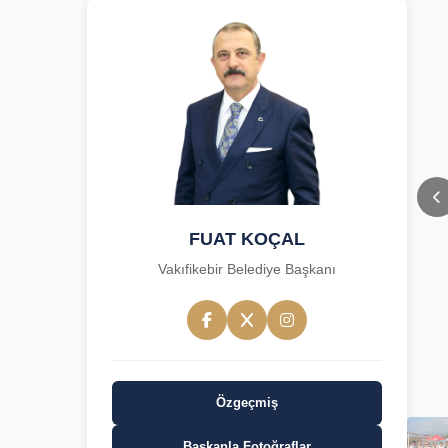
FUAT KOÇAL
Vakıfikebir Belediye Başkanı
Özgeçmiş
Başkanla Fotoğraflar