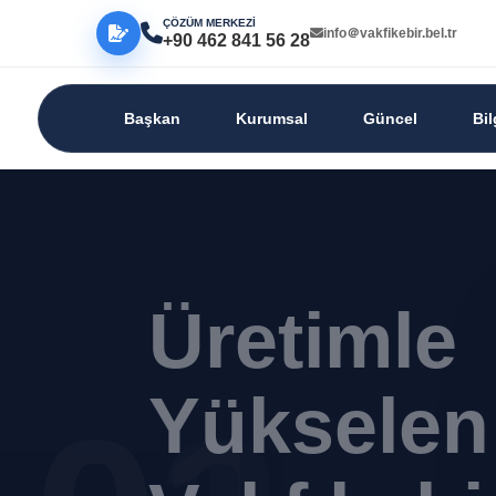
ÇÖZÜM MERKEZİ
info＠vakfikebir.bel.tr
+90 462 841 56 28
Başkan
Kurumsal
Güncel
Bi
Üretimle
Yükselen