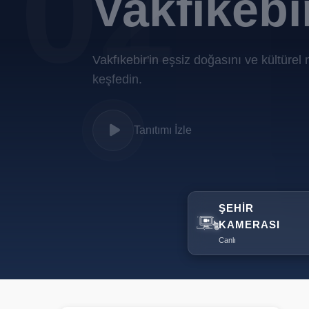
02
Vakfıkebi
Vakfıkebir'in eşsiz doğasını ve kültürel 
keşfedin.
Tanıtımı İzle
Tanıtımı İzle
ŞEHIR
KAMERASI
Canlı