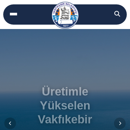
Üretimle
Yükselen
Vakfıkebir