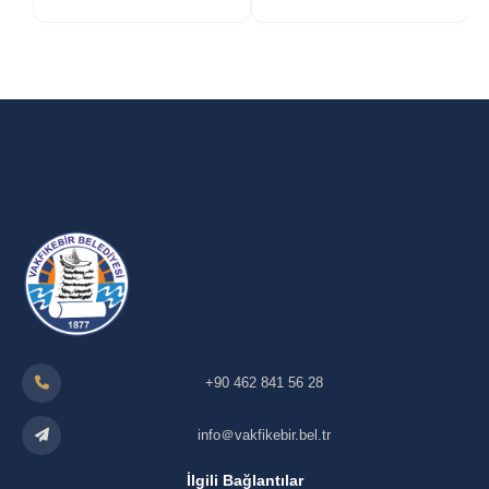
+90 462 841 56 28
info＠vakfikebir.bel.tr
İlgili Bağlantılar