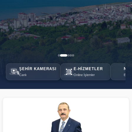
ŞEHIR KAMERASI
E-HIZMETLER
NÖB
Canlı
Online İşlemler
Eczan