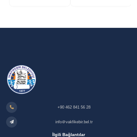
+90 462 841 56 28
info＠vakfikebir.bel.tr
İlgili Bağlantılar