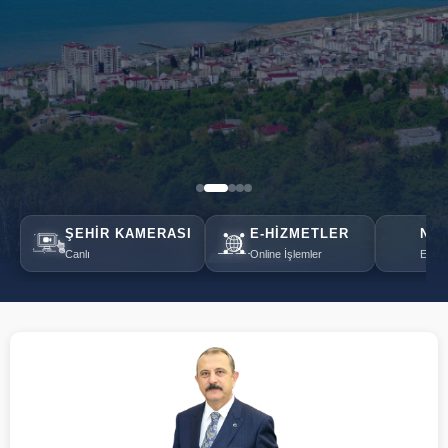
ŞEHIR KAMERASI
E-HIZMETLER
NÖB
Canlı
Online İşlemler
Eczan