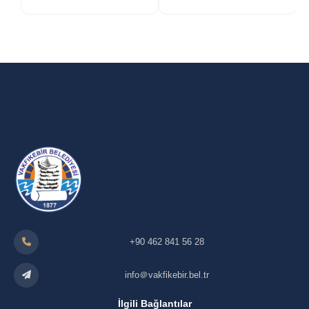
+90 462 841 56 28
info＠vakfikebir.bel.tr
İlgili Bağlantılar