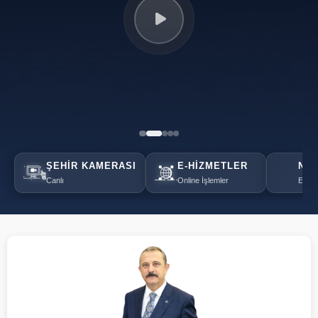
ŞEHIR KAMERASI
E-HIZMETLER
NÖB
Canlı
Online İşlemler
Eczan