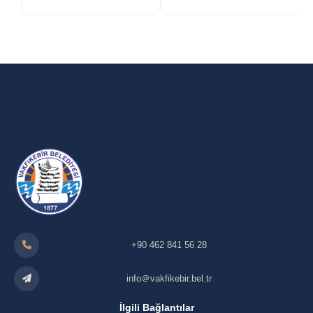
+90 462 841 56 28
info＠vakfikebir.bel.tr
İlgili Bağlantılar