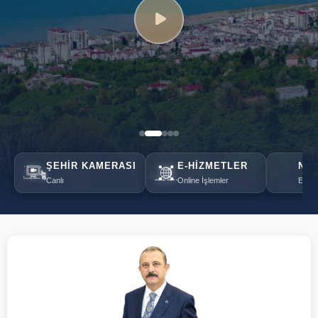
ŞEHIR KAMERASI
E-HIZMETLER
NÖB
Canlı
Online İşlemler
Eczan